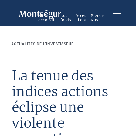
Nous
Nos
Accès
Prendre
découvrir
fonds
Client
RDV
ACTUALITÉS DE L’INVESTISSEUR
La tenue des
indices actions
éclipse une
violente