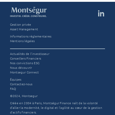
e
violente
correction
sur
les
Gestion privée
semi-
Asset Management
conducteurs
Informations réglementaires
Mentions légales
et une
écembre
nouvelle
025
Actualités de l’investisseur
tension
Conseillers Financiers
Nos convictions ESG
des
Nous découvrir
taux
Montsegur Connect
longs
Équipes
Contactez-nous
FAQ
L'équipe
Août
Montségur
2026
©2024, Montsegur
Créée en 2004 à Paris, Montségur Finance naît de la volonté
d’allier la modernité, le digital et l’agilité au cœur de la gestion
d’actifs financiers.