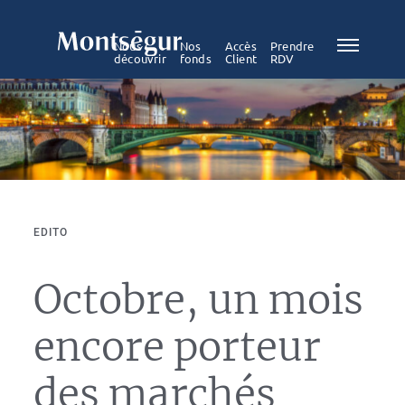
Nous
Nos
Accès
Prendre
découvrir
fonds
Client
RDV
EDITO
Octobre, un mois
encore porteur
des marchés