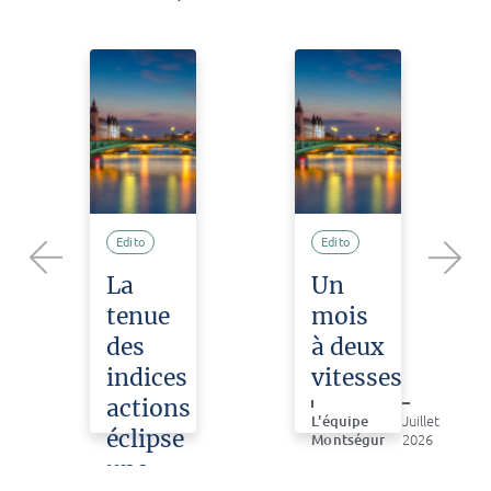
Edito
Edito
La
Un
Previous
Next
tenue
mois
des
à deux
indices
vitesses
actions
L'équipe
Juillet
éclipse
Montségur
2026
une