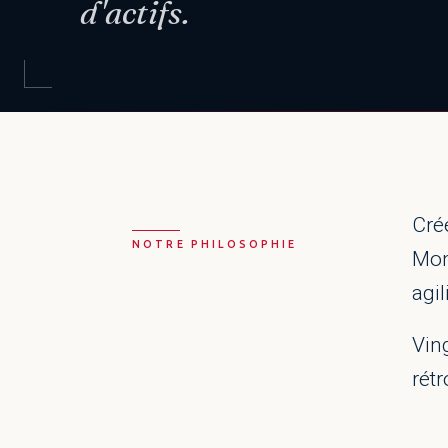
d'actifs.
Cré
NOTRE PHILOSOPHIE
Mont
agil
Vin
rét