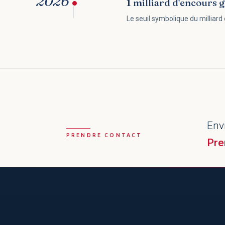
2026
1 milliard d'encours g
Le seuil symbolique du milliard 
Env
PRENDRE CONTACT
Pre