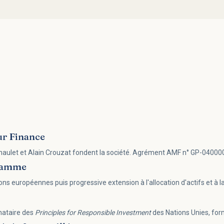
ur Finance
haulet et Alain Crouzat fondent la société. Agrément AMF n° GP-040000
 gamme
 européennes puis progressive extension à l'allocation d'actifs et à la 
nataire des
Principles for Responsible Investment
des Nations Unies, fo