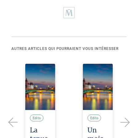
AUTRES ARTICLES QUI POURRAIENT VOUS INTÉRESSER
Edito
Edito
La
Un
Previous
Next