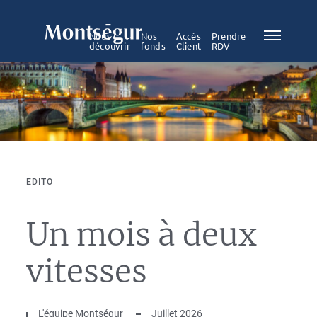
Nous
Nos
Accès
Prendre
découvrir
fonds
Client
RDV
EDITO
Un mois à deux
vitesses
L'équipe Montségur
Juillet 2026