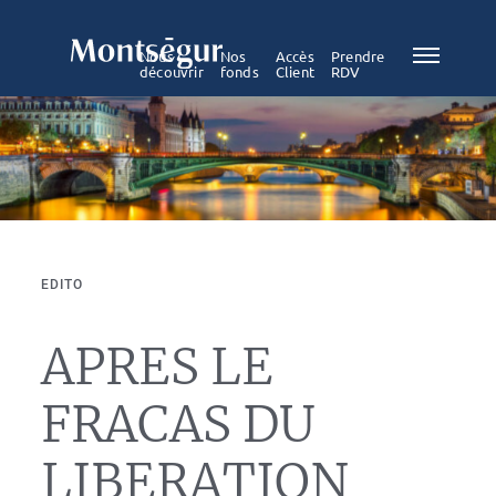
Nous
Nos
Accès
Prendre
découvrir
fonds
Client
RDV
EDITO
APRES LE
FRACAS DU
LIBERATION