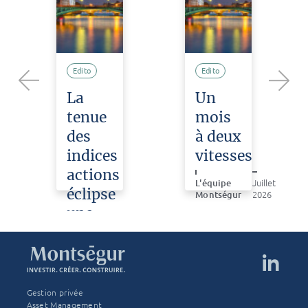
Edito
Edito
La
Un
Previous
Next
tenue
mois
des
à deux
indices
vitesses
actions
L'équipe
Juillet
éclipse
Montségur
2026
une
e
violente
correction
sur
les
Gestion privée
Asset Management