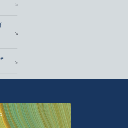
t
f
se
G