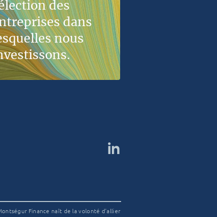
élection des
ntreprises dans
esquelles nous
nvestissons.
ontségur Finance naît de la volonté d’allier