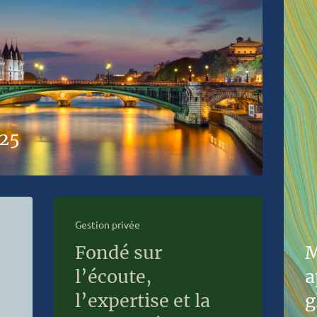
025
Gestion privée
Fondé sur
M
l’écoute,
a
l’expertise et la
g