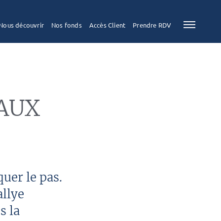
Nous découvrir
Nos fonds
Accès Client
Prendre RDV
AUX
uer le pas.
allye
s la