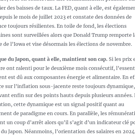
ier des baisses de taux. La FED, quant à elle, est égaleme
epuis le mois de juillet 2023 et constate des données de
ce toujours résilientes. En toile de fond, les élections
ines sont surveillées alors que Donald Trump remporte l
e de l’Iowa et vise désormais les élections de novembre.
ue du Japon, quant à elle, maintient son cap.
Si les prix 
e ont ralenti pour le deuxième mois consécutif, l’essent
nt est dû aux composantes énergie et alimentaire. En eff
e sur l’inflation sous-jacente reste toujours dynamique,
ivant enfin sur des points hauts depuis plusieurs années.
tution, cette dynamique est un signal positif quant au
ent de paradigme en cours. En parallèle, les rémunérat
t un coup d’arrêt alors qu’il s’agit d’un indicateur clé p
du Japon. Néanmoins, l’orientation des salaires en 2024