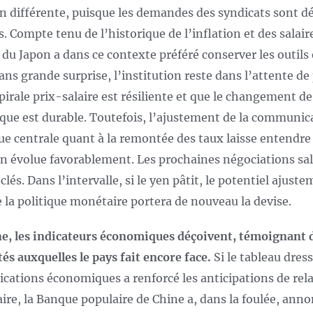
en différente, puisque les demandes des syndicats sont d
. Compte tenu de l’historique de l’inflation et des salaire
du Japon a dans ce contexte préféré conserver les outils
Sans grande surprise, l’institution reste dans l’attente de
spirale prix-salaire est résiliente et que le changement de
ue est durable. Toutefois, l’ajustement de la communic
ue centrale quant à la remontée des taux laisse entendre
on évolue favorablement. Les prochaines négociations sal
clés. Dans l’intervalle, si le yen pâtit, le potentiel ajust
e la politique monétaire portera de nouveau la devise.
e, les indicateurs économiques déçoivent, témoignant 
ltés auxquelles le pays fait encore face.
Si le tableau dres
lications économiques a renforcé les anticipations de rel
ire, la Banque populaire de Chine a, dans la foulée, ann