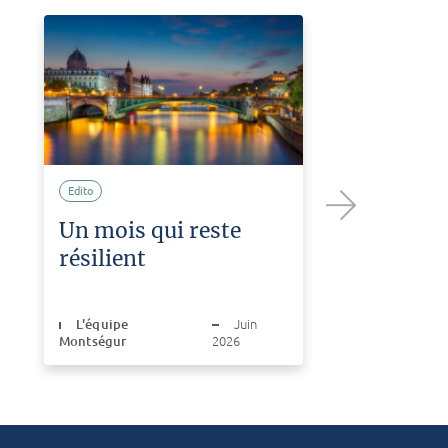
Edito
Edito
Un mois qui reste
Un 
Next
résilient
la r
L'équipe
Juin
Montségur
2026
L'é