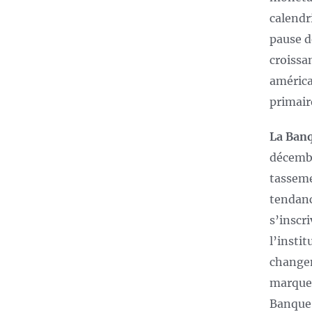
calendr
pause d
croissan
américa
primair
La Banq
décembr
tasseme
tendanc
s’inscr
l’insti
changem
marquen
Banque 