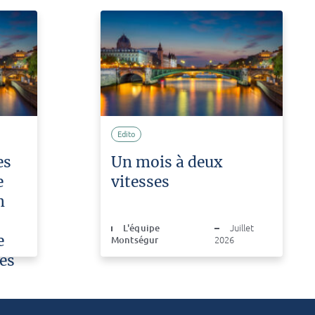
Edito
es
Un mois à deux
e
vitesses
n
L'équipe
Juillet
e
Montségur
2026
es
ût