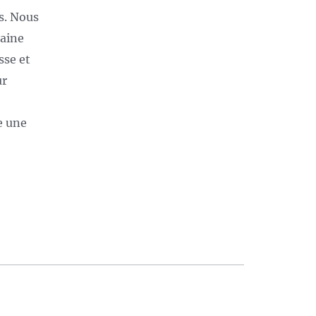
ds. Nous
caine
sse et
ur
e une