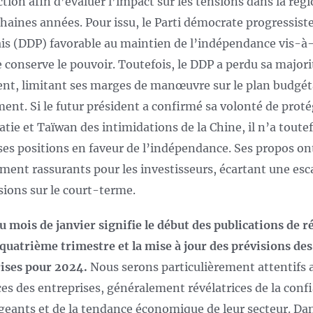
ection afin d’évaluer l’impact sur les tensions dans la rég
chaines années. Pour issu, le Parti démocrate progressist
is (DDP) favorable au maintien de l’indépendance vis-à-
e conserve le pouvoir. Toutefois, le DDP a perdu sa majori
nt, limitant ses marges de manœuvre sur le plan budgét
nt. Si le futur président a confirmé sa volonté de proté
tie et Taïwan des intimidations de la Chine, il n’a toutef
 ses positions en faveur de l’indépendance. Ses propos on
ement rassurants pour les investisseurs, écartant une esc
sions sur le court-terme.
du mois de janvier signifie le début des publications de r
 quatrième trimestre et la mise à jour des prévisions des
ises pour 2024.
Nous serons particulièrement attentifs 
es des entreprises, généralement révélatrices de la conf
igeants et de la tendance économique de leur secteur. Da