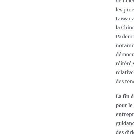
de l’él
les pro
taïwana
la Chin
Parleme
notamme
démocra
réitéré
relativ
des ten
La fin 
pour le
entrepr
guidanc
des dir