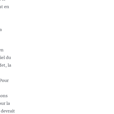
nt en
a
en
iel du
et, la
 Pour
ions
our la
 devrait