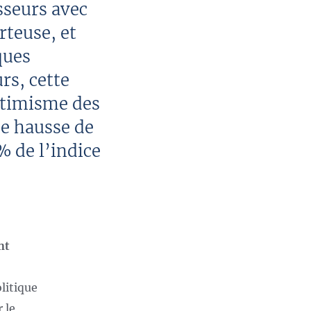
sseurs avec
rteuse, et
ques
rs, cette
ptimisme des
ne hausse de
% de l’indice
nt
litique
 le