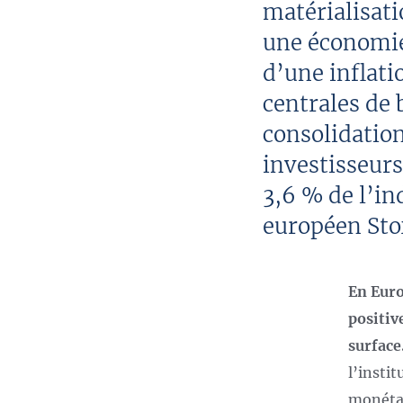
matérialisati
une économie 
d’une inflati
centrales de 
consolidatio
investisseurs
3,6 % de l’in
européen Sto
En Euro
positiv
surface
l’insti
monétai