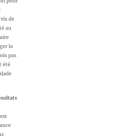
ion pour
e
vis de
té au
aire
ger la
ois pas
t été
alade
ésultats
aux
iance
ns