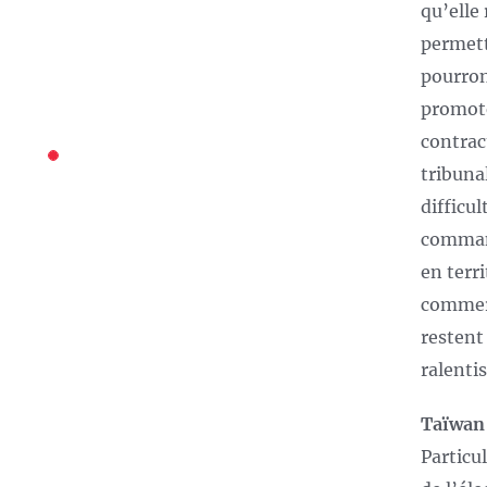
qu’elle 
permett
pourron
promote
contrac
tribuna
difficu
command
en terr
commerc
restent
ralenti
Taïwan 
Particu