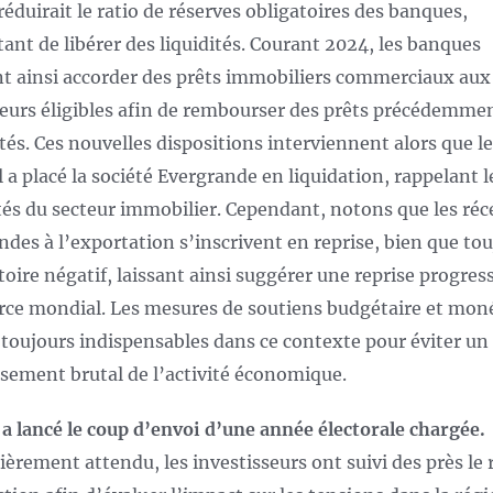
réduirait le ratio de réserves obligatoires des banques,
ant de libérer des liquidités. Courant 2024, les banques
t ainsi accorder des prêts immobiliers commerciaux aux
urs éligibles afin de rembourser des prêts précédemme
tés. Ces nouvelles dispositions interviennent alors que le
l a placé la société Evergrande en liquidation, rappelant l
ltés du secteur immobilier. Cependant, notons que les ré
es à l’exportation s’inscrivent en reprise, bien que tou
itoire négatif, laissant ainsi suggérer une reprise progres
e mondial. Les mesures de soutiens budgétaire et moné
 toujours indispensables dans ce contexte pour éviter un
ssement brutal de l’activité économique.
a lancé le coup d’envoi d’une année électorale chargée.
lièrement attendu, les investisseurs ont suivi des près le 