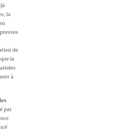
éjà
s, la
 en
 preuves
ation de
 que la
ariales
ement à
des
sé par
ance
oncé