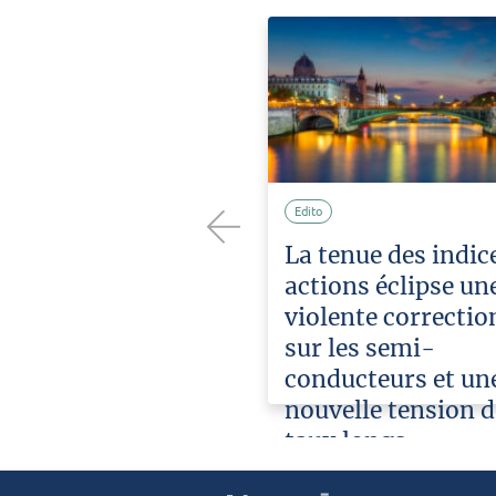
Edito
placé sous le
La tenue des indic
Previous
l’attente
actions éclipse un
e pluie de
violente correctio
sur les semi-
conducteurs et un
Décembre
2025
nouvelle tension d
taux longs
L'équipe
Ao
Montségur
2026