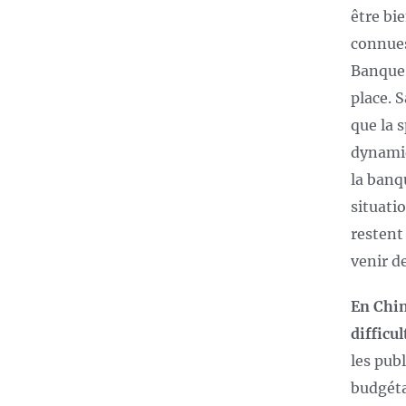
être bi
connues
Banque 
place. 
que la 
dynamiq
la banq
situati
restent 
venir d
En Chin
difficu
les pub
budgéta