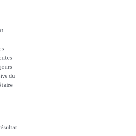
nt
es
centes
jours
sive du
taire
résultat