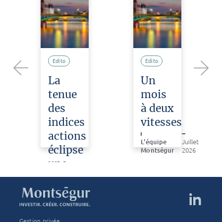
Edito
Edito
La
Un
Previous
Next
tenue
mois
des
à deux
indices
vitesses
actions
L'équipe
Juillet
éclipse
Montségur
2026
une
e
violente
correction
sur
les
Gestion privée