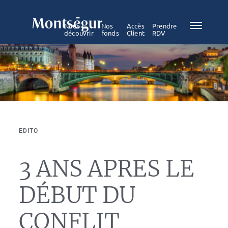
Nous
Nos
Accès
Prendre
découvrir
fonds
Client
RDV
EDITO
3 ANS APRES LE
DÉBUT DU
CONFLIT