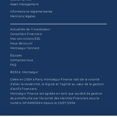
semi-
Asset Management
conducteurs
Informations réglementaires
Mentions légales
et une
écembre
nouvelle
025
Actualités de l’investisseur
tension
Conseillers Financiers
Nos convictions ESG
des
Nous découvrir
taux
Montsegur Connect
longs
Équipes
Contactez-nous
FAQ
L'équipe
Août
Montségur
2026
©2024, Montsegur
Créée en 2004 à Paris, Montségur Finance naît de la volonté
d’allier la modernité, le digital et l’agilité au cœur de la gestion
d’actifs financiers.
Montségur Finance est agréée en tant que société de gestion
de portefeuille par l'Autorité des Marchés Financiers sous le
numéro GP-04000044 depuis le 20/07/2004.