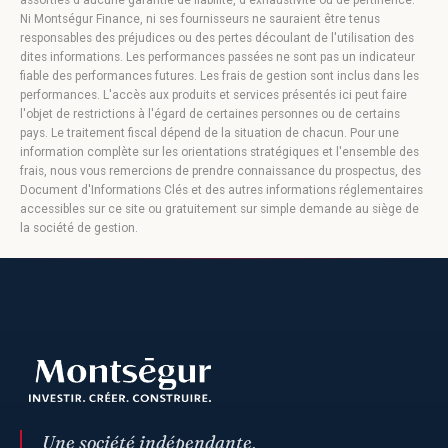
assorties d'aucune garantie de fiabilité, d'exhaustivité ou de pertinence.
Ni Montségur Finance, ni ses fournisseurs ne sauraient être tenus
responsables des préjudices ou des pertes découlant de l'utilisation des
dites informations. Les performances passées ne sont pas un indicateur
fiable des performances futures. Les frais de gestion sont inclus dans les
performances. L'accès aux produits et services présentés ici peut faire
l'objet de restrictions à l'égard de certaines personnes ou de certains
pays. Le traitement fiscal dépend de la situation de chacun. Pour une
information complète sur les orientations stratégiques et l'ensemble des
frais, nous vous remercions de prendre connaissance du prospectus, des
Document d'Informations Clés et des autres informations réglementaires
accessibles sur ce site ou gratuitement sur simple demande au siège de
la société de gestion.
Une société indépendante,