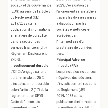
sociaux et de gouvernance
2023. L’évaluation de
(ESG) au sens de l’article 8
l’alignement sera établie à
du Règlement (UE)
travers les données mises
2019/2088 sur la
à disposition par les
publication d’informations
sociétés émettrices et
en matière de durabilité
agrégées par
dans le secteur des
l’intermédiaire d’un
services financiers (dit «
prestataire de données
Règlement Disclosure »,
tiers.
SFDR).
Principal Adverse
Investissement durable
Impacts (PAI)
L’OPC s’engage sur une
Les principales incidences
part minimale de 25 %
négatives des décisions
d’investissement durable
d’investissement (au sens
selon l’article 2 (17) de la
du Règlement (UE)
réglementation SFDR.
2019/2088 sur la
Cette définition laisse
publication d’informations
cependant place à
en matière de durabilité