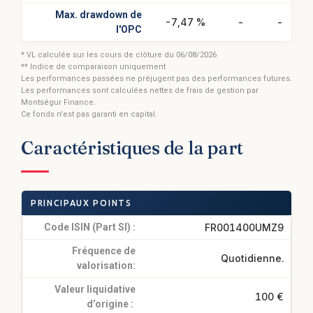
Max. drawdown de
-7,47 %
-
-
l'OPC
* VL calculée sur les cours de clôture du 06/08/2026
** Indice de comparaison uniquement
Les performances passées ne préjugent pas des performances futures.
Les performances sont calculées nettes de frais de gestion par
Montségur Finance.
Ce fonds n'est pas garanti en capital.
Caractéristiques de la part
PRINCIPAUX POINTS
Code ISIN (Part SI) :
FR001400UMZ9
Fréquence de
Quotidienne.
valorisation:
Valeur liquidative
100 €
d’origine :