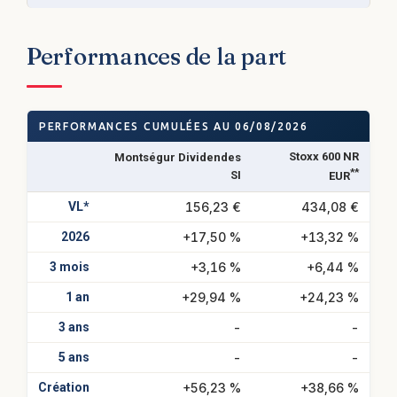
Performances de la part
PERFORMANCES CUMULÉES AU 06/08/2026
Stoxx 600 NR
Montségur Dividendes
**
SI
EUR
VL*
156,23 €
434,08 €
2026
+17,50 %
+13,32 %
3 mois
+3,16 %
+6,44 %
1 an
+29,94 %
+24,23 %
3 ans
-
-
5 ans
-
-
Création
+56,23 %
+38,66 %