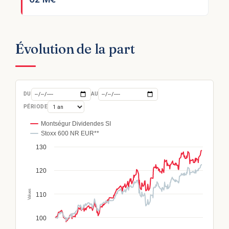
Évolution de la part
DU
AU
PÉRIODE
Montségur Dividendes SI
Stoxx 600 NR EUR
**
130
120
Values
110
100