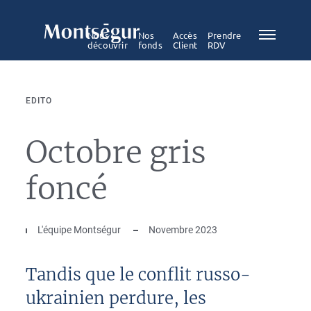
Nous
Nos
Accès
Prendre
découvrir
fonds
Client
RDV
EDITO
Octobre gris
foncé
L'équipe Montségur
Novembre 2023
Tandis que le conflit russo-
ukrainien perdure, les