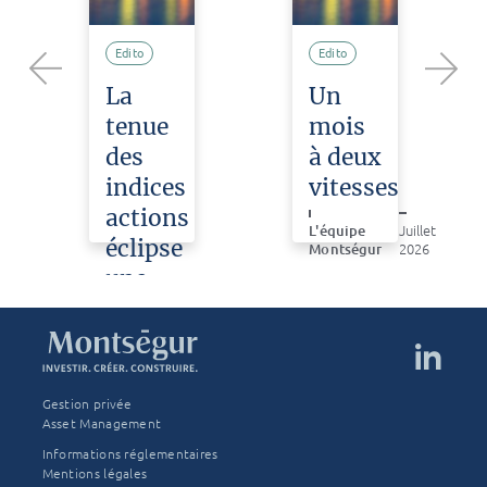
Edito
Edito
La
Un
Previous
Next
tenue
mois
des
à deux
indices
vitesses
actions
L'équipe
Juillet
éclipse
Montségur
2026
une
e
violente
correction
sur
les
Gestion privée
semi-
Asset Management
conducteurs
Informations réglementaires
Mentions légales