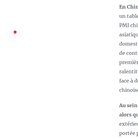
En Chin
un tabl
PMI chi
asiatiq
domesti
de cont
première
ralentit
face à 
chinois
Au sein
alors q
extérie
portée 