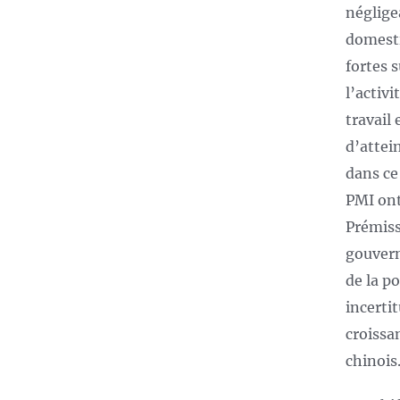
néglige
domesti
fortes 
l’activ
travail 
d’attei
dans ce
PMI ont
Prémiss
gouvern
de la po
incerti
croissan
chinois