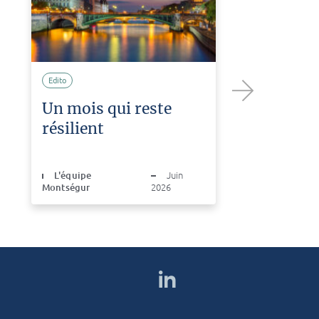
Edito
Edito
Un mois qui reste
Un 
Next
résilient
la r
L'équipe
Juin
Montségur
2026
L'é