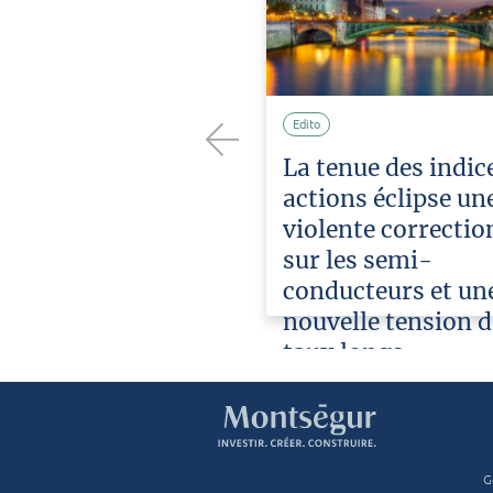
Edito
placé sous le
La tenue des indic
Previous
l’attente
actions éclipse un
e pluie de
violente correctio
sur les semi-
conducteurs et un
Décembre
2025
nouvelle tension d
taux longs
L'équipe
Ao
Montségur
2026
G