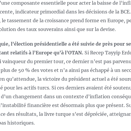
d’une composante essentielle pour acter la baisse de l’inf
cente, indicateur primordial dans les décisions de la BCE.
s, le tassement de la croissance prend forme en Europe, p
olution des taux souverains ainsi que sur la devise.
uie, l’élection présidentielle a été suivie de près pour s
tant relatifs à l’Europe qu’à l’OTAN.
Si Recep Tayyip Er
ti vainqueur du premier tour, ce dernier n’est pas parvenu
 plus de 50 % des votes et n’a ainsi pas échappé à un se
ien qu’attendue, la victoire du président actuel a été sour
té pour les actifs turcs. Si ces derniers avaient été souten
r d’un changement dans un contexte d’inflation conséqu
d’instabilité financière est désormais plus que présent. Su
ce des résultats, la livre turque s’est dépréciée, atteigna
bas historiques.