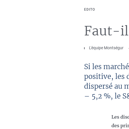
EDITO
Faut-il
L'équipe Montségur
Si les marché
positive, les
dispersé au m
– 5,2 %, le S
Les dis
des pri