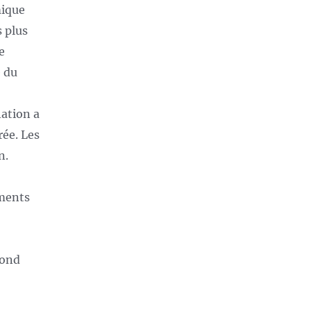
mique
 plus
e
é du
lation a
rée. Les
n.
ements
bond