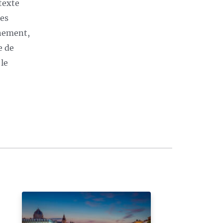
ntexte
les
nnement,
e de
 le