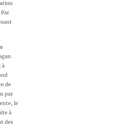
lation
 Par
esant
es
dogan
 à
cond
ce de
us par
ente, le
ite à
nt des