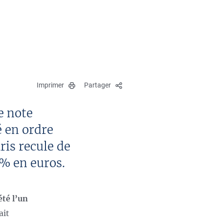
Imprimer
Partager
e note
é en ordre
ris recule de
 % en euros.
été l’un
ait