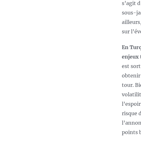
s’agit 
sous-ja
ailleur
sur l’év
En Turq
enjeux 
est sor
obtenir
tour. B
volatili
l’espoi
risque 
l’annon
points 