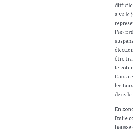
diffici
a vu le
représe
l’accor
suspens
électio
être tr
le vote
Dans ce
les tau
dans le
En zone
Italie 
hausse d