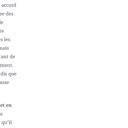
n accord
bre des
de
te
s les
mais
tant de
ement.
ndis que
pause
 et en
a
 qu’il