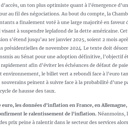
le d’accès, un ton plus optimiste quant à l’émergence d’u
 jour au fil des négociations. Au bout du compte, la Cham
ntants a finalement voté à une large majorité en faveur 
d visant à suspendre leplafond de la dette américaine. Cet
ion s’étend jusqu’au 1er janvier 2025, soient 2 mois aprè
ns présidentielles de novembre 2024. Le texte doit désor
ansmis au Sénat pour une adoption définitive, l’objectif é
r rapidement afin d’éviter les échéances de défaut de pai
t environnement, le billet vert a rebondi face à l’euro ta
x souverains peinent à suivre face à la probabilité d’une 
 cycle de hausse des taux.
 euro, les données d’inflation en France, en Allemagne,
confirment le ralentissement de l’inflation.
Néanmoins, l
es prix peine à ralentir dans le secteur des services alors