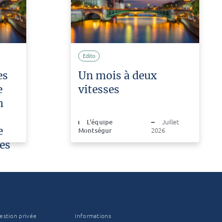
Edito
es
Un mois à deux
e
vitesses
n
L'équipe
Juillet
e
Montségur
2026
es
ût
estion privée
Informations