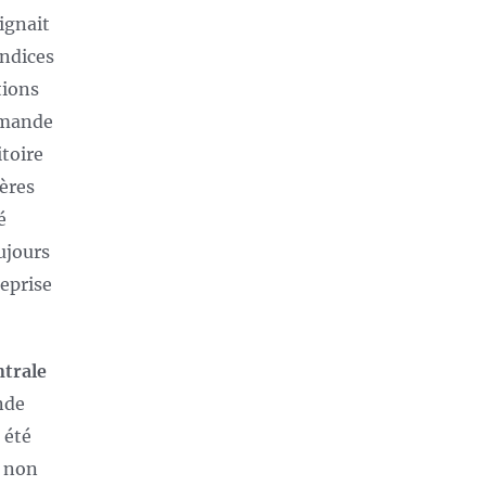
ignait
indices
tions
demande
itoire
ières
é
oujours
reprise
ntrale
nde
 été
d non