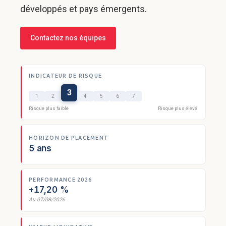
développés et pays émergents.
Contactez nos équipes
INDICATEUR DE RISQUE
3
1
2
4
5
6
7
Risque plus faible
Risque plus élevé
HORIZON DE PLACEMENT
5 ans
PERFORMANCE 2026
+17,20 %
Au 07/08/2026