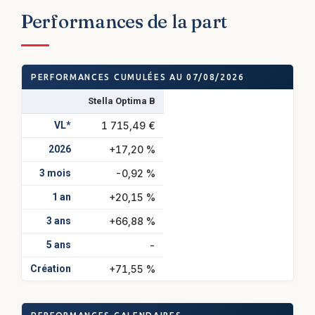
Performances de la part
PERFORMANCES CUMULÉES AU 07/08/2026
Stella Optima B
VL*
1 715,49 €
2026
+17,20 %
3 mois
-0,92 %
1 an
+20,15 %
3 ans
+66,88 %
5 ans
-
Création
+71,55 %