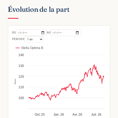
Évolution de la part
DU
AU
PÉRIODE
Stella Optima B
140
130
120
Values
110
100
Oct. 25
Jan. 26
Avr. 26
Juil. 26