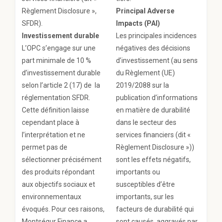
Règlement Disclosure »,
Principal Adverse
SFDR).
Impacts (PAI)
Investissement durable
Les principales incidences
L’OPC s’engage sur une
négatives des décisions
part minimale de 10 %
d’investissement (au sens
d’investissement durable
du Règlement (UE)
selon l’article 2 (17) de la
2019/2088 sur la
réglementation SFDR.
publication d’informations
Cette définition laisse
en matière de durabilité
cependant place à
dans le secteur des
l’interprétation et ne
services financiers (dit «
permet pas de
Règlement Disclosure »))
sélectionner précisément
sont les effets négatifs,
des produits répondant
importants ou
aux objectifs sociaux et
susceptibles d’être
environnementaux
importants, sur les
évoqués. Pour ces raisons,
facteurs de durabilité qui
Montségur Finance a
sont causés, aggravés par