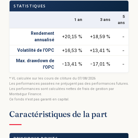
STATISTIQUES
5
1 an
3 ans
ans
Rendement
+20,15 %
+18,59 %
-
annualisé
Volatilité de l'OPC
+16,53 %
+13,41 %
-
Max. drawdown de
-13,41 %
-17,01 %
-
l'OPC
* VL calculée sur les cours de clôture du 07/08/2026
Les performances passées ne préjugent pas des performances futures.
Les performances sont calculées nettes de frais de gestion par
Montségur Finance.
Ce fonds n'est pas garanti en capital.
Caractéristiques de la part