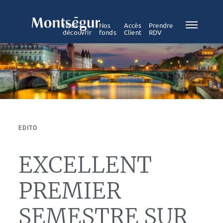
Nous
Nos
Accès
Prendre
découvrir
fonds
Client
RDV
EDITO
EXCELLENT
PREMIER
SEMESTRE SUR