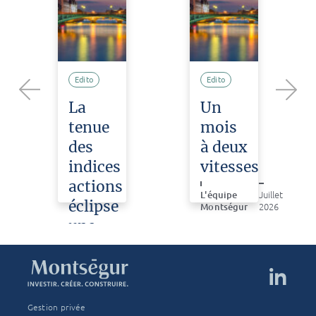
Edito
Edito
La
Un
Previous
Next
tenue
mois
des
à deux
indices
vitesses
actions
L'équipe
Juillet
éclipse
Montségur
2026
une
e
violente
correction
sur
les
Gestion privée