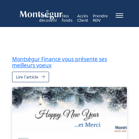
Nous
Nos
Accès
Prendre
découvrir
fonds
Client
RDV
Montségur Finance vous présente ses
meilleurs voeux
Lire l'article