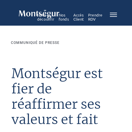
Nous
Nos
Accès
Prendre
découvrir
fonds
Client
RDV
COMMUNIQUÉ DE PRESSE
Montségur est
fier de
réaffirmer ses
valeurs et fait