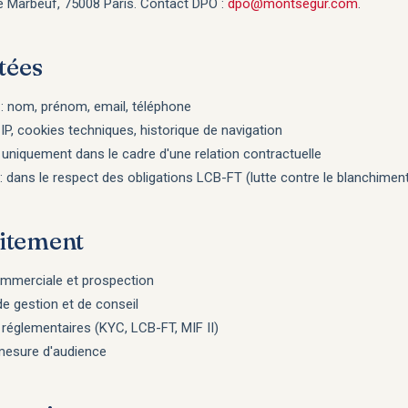
ue Marbeuf, 75008 Paris. Contact DPO :
dpo@montsegur.com
.
tées
 : nom, prénom, email, téléphone
P, cookies techniques, historique de navigation
uniquement dans le cadre d'une relation contractuelle
 dans le respect des obligations LCB-FT (lutte contre le blanchimen
aitement
commerciale et prospection
e gestion et de conseil
réglementaires (KYC, LCB-FT, MIF II)
 mesure d'audience