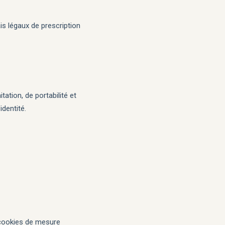
s légaux de prescription
.
ation, de portabilité et
dentité.
s cookies de mesure