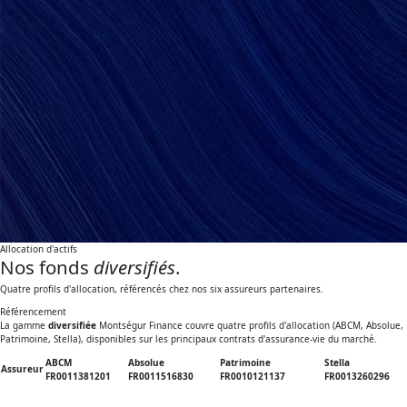
Allocation d'actifs
Nos fonds
diversifiés
.
Quatre profils d'allocation, référencés chez nos six assureurs partenaires.
Référencement
La gamme
diversifiée
Montségur Finance couvre quatre profils d'allocation (ABCM, Absolue,
Patrimoine, Stella), disponibles sur les principaux contrats d'assurance-vie du marché.
ABCM
Absolue
Patrimoine
Stella
Assureur
FR0011381201
FR0011516830
FR0010121137
FR0013260296