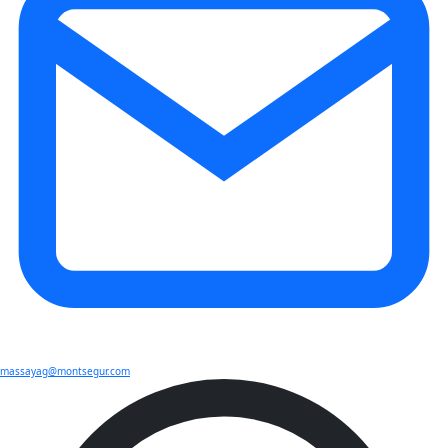
massayag@montsegur.com